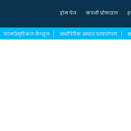
होम पेज
कंपनी प्रोफाइल
ह
फार्मास्युटिकल कैप्सूल
आर्थोपेडिक आघात प्रत्यारोपण
स
न
Pharmaceutical Ointments & Creams
Anti Infecti
Common Medicines & Drugs
Needles & Syringes
M
s & Medicines
Surgical Instruments
Common Medicin
Drugs
Common Medicines & Drugs
Common Medicine